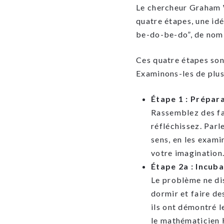
Le chercheur Graham W
quatre étapes, une id
be-do-be-do”, de nomb
Ces quatre étapes sont
Examinons-les de plus
Étape 1 : Prépar
Rassemblez des fai
réfléchissez. Parl
sens, en les exami
votre imagination
Étape 2a : Incuba
Le problème ne dis
dormir et faire de
ils ont démontré l
le mathématicien 