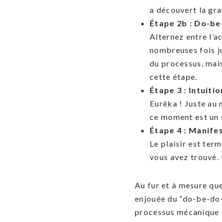
a découvert la gra
Étape 2b : Do-b
Alternez entre l’a
nombreuses fois ju
du processus, mais
cette étape.
Étape 3 : Intuiti
Eurêka ! Juste au 
ce moment est un 
Étape 4 : Manife
Le plaisir est ter
vous avez trouvé. 
Au fur et à mesure que
enjouée du “do-be-do-
processus mécanique d