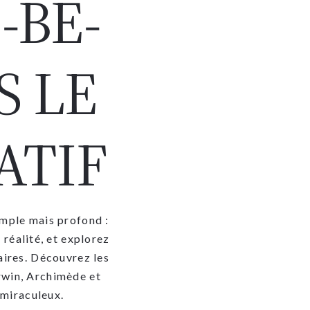
-BE-
S LE
ATIF
simple mais profond :
 réalité, et explorez
aires. Découvrez les
rwin, Archimède et
 miraculeux.