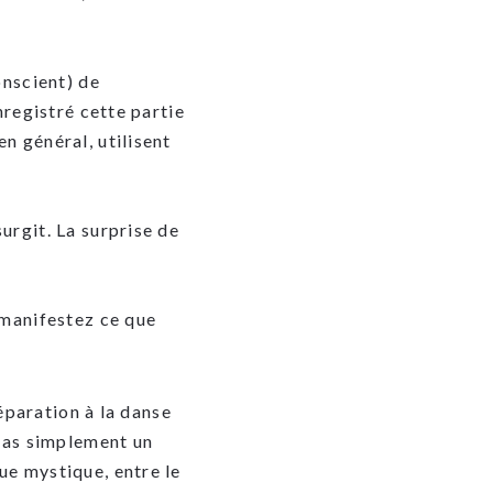
onscient) de
nregistré cette partie
n général, utilisent
urgit. La surprise de
 manifestez ce que
éparation à la danse
pas simplement un
e mystique, entre le