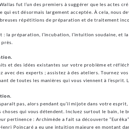
allas fut l’un des premiers à suggérer que les actes cré
ée qui est désormais largement acceptée. À cela, nous de
reuses répétitions de préparation et de traitement inc
 : la préparation, l’incubation, l’intuition soudaine, et l
 près.
ation.
ts et des idées existantes sur votre problème et réfléch
ez avec des experts ; assistez à des ateliers. Tournez vos
nant de toutes les manières qui vous viennent à l’esprit. 
.
tion.
paraît pas, alors pendant qu’il mijote dans votre esprit,
s choses qui vous détendent. Incluez surtout le bain, le 
eur pertinence : Archimède a fait sa découverte “Eurêka”
Henri Poincaré a eu une intuition majeure en montant da