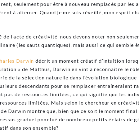
nrent, seulement pour être à nouveau remplacés par les an
ent à alterner. Quand je me suis réveillé, mon esprit ch
é de l’acte de créativité, nous devons noter non seulemen
inaire (les sauts quantiques), mais aussi ce qui semble ê
Charles Darwin
décrit un moment créatif d’intuition lorsque
ulation » de Malthus, Darwin en vint à reconnaître le rôle
ie de la sélection naturelle dans l’évolution biologique :
usieurs descendants pour se remplacer entraîneraient r
it pas de ressources limitées, ce qui signifie que les indi
ressources limitées. Mais selon le chercheur en créativ
de Darwin montre que, bien que ce soit le moment final de
ocessus graduel ponctué de nombreux petits éclairs de gé
éatif dans son ensemble?