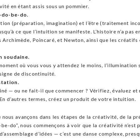
vité en étant assis sous un pommier.
e-do-be-do.
ction (préparation, imagination) et l’être (traitement inc
squ’à ce que l’intuition se manifeste. L’histoire n’a pas e
 Archimède, Poincaré, et Newton, ainsi que les créatifs e
on soudaine.
moment où vous vous y attendez le moins, l’illumination s
signe de discontinuité.
station.
miné — ou ne fait-il que commencer ? Vérifiez, évaluez et
En d’autres termes, créez un produit de votre intuition.
 nous avançons dans les étapes de la créativité, de la pr
be-do”, nous commençons à voir que la créativité n’est 
’assemblage d’idées — c’est une danse complexe, presqu