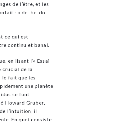
ges de l’être, et les
antait : « do-be-do-
t ce qui est
tre continu et banal.
, en lisant l’« Essai
 crucial de la
 le fait que les
apidement une planète
vidus se font
ité Howard Gruber,
 l’intuition, il
nie. En quoi consiste