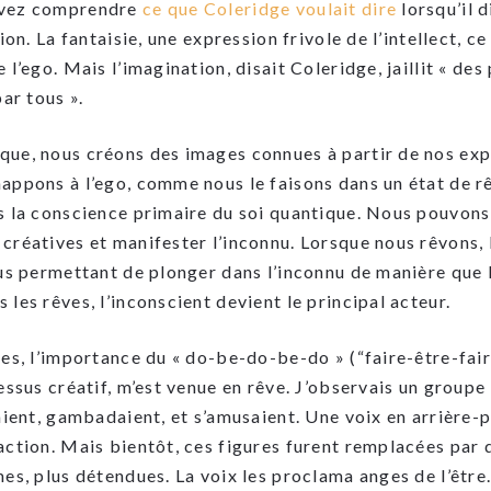
uvez comprendre
ce que Coleridge voulait dire
lorsqu’il d
ion. La fantaisie, une expression frivole de l’intellect, ce 
 l’ego. Mais l’imagination, disait Coleridge, jaillit « des
ar tous ».
ue, nous créons des images connues à partir de nos exp
appons à l’ego, comme nous le faisons dans un état de r
s la conscience primaire du soi quantique. Nous pouvons
créatives et manifester l’inconnu. Lorsque nous rêvons, 
us permettant de plonger dans l’inconnu de manière que l
les rêves, l’inconscient devient le principal acteur.
es, l’importance du « do-be-do-be-do » (“faire-être-fair
essus créatif, m’est venue en rêve. J’observais un groupe
aient, gambadaient, et s’amusaient. Une voix en arrière-p
ction. Mais bientôt, ces figures furent remplacées par d
es, plus détendues. La voix les proclama anges de l’être.