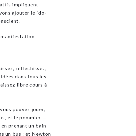
atifs impliquent
vons ajouter le “do-
onscient.
a manifestation.
issez, réfléchissez,
 idées dans tous les
Laissez libre cours à
 vous pouvez jouer,
bus, et le pommier —
 en prenant un bain ;
ns un bus ; et Newton