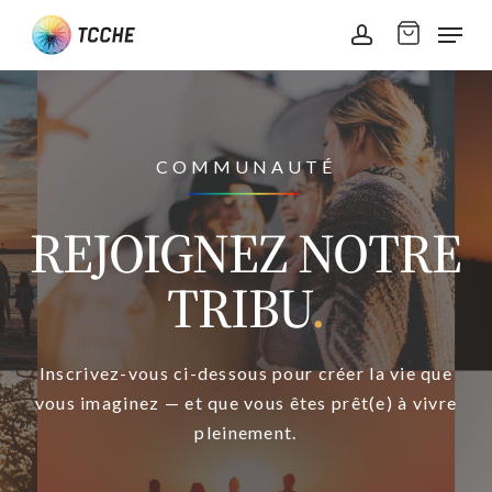
Skip
Men
to
account
main
content
COMMUNAUTÉ
REJOIGNEZ NOTRE
TRIBU
.
Inscrivez-vous ci-dessous pour créer la vie que
vous imaginez — et que vous êtes prêt(e) à vivre
pleinement.