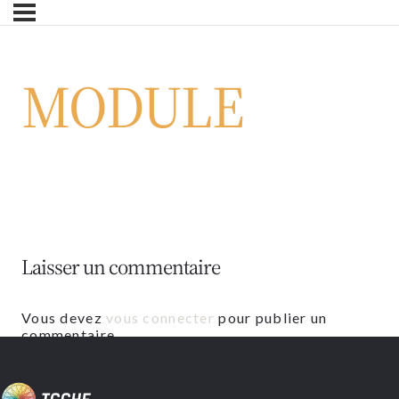
Skip
to
main
MODULE
content
Laisser un commentaire
Vous devez
vous connecter
pour publier un
commentaire.