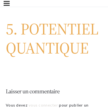
Skip
to
main
5. POTENTIEL
content
QUANTIQUE
Laisser un commentaire
Vous devez
vous connecter
pour publier un