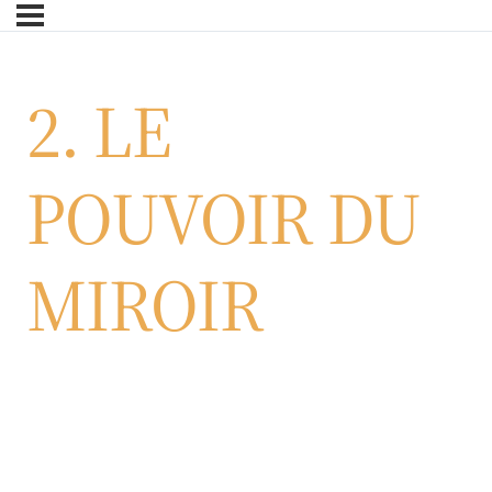
Skip
to
main
2. LE
content
POUVOIR DU
MIROIR