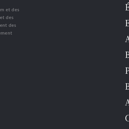
om et des
et des
E
pent des
ement
A
B
P
B
A
C