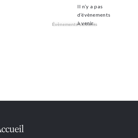
Il n’y a pas
d’évènements
Notice
à venir.
Évènements
suivants
ccueil