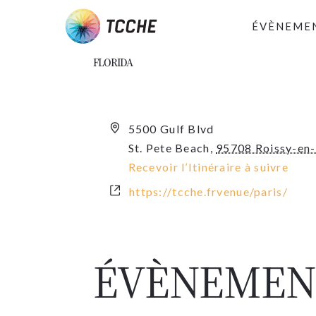
Skip
ÉVÈNEME
to
main
FLORIDA
content
Adresse
5500 Gulf Blvd
St. Pete Beach
,
95708 Roissy-en
Recevoir l’Itinéraire à suivre
Site
https://tcche.frvenue/paris/
web
ÉVÈNEMENT