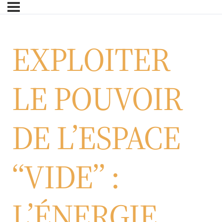
Skip
to
main
EXPLOITER
content
LE POUVOIR
DE L’ESPACE
“VIDE” :
L’ÉNERGIE