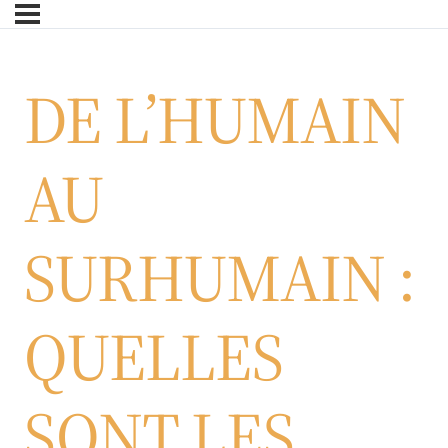
Skip
to
main
DE L’HUMAIN
content
AU
SURHUMAIN :
QUELLES
SONT LES