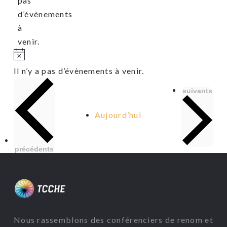
pas
d’évènements
à
venir.
Notice
Il n’y a pas d’évènements à venir.
Évènements
suivants
Aujourd’hui
Évènements
précédents
Nous rassemblons des conférenciers de renom et