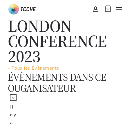
Skip
Men
to
account
LONDON
main
content
CONFERENCE
2023
« Tous les Évènements
ÉVÈNEMENTS DANS CE
OUGANISATEUR
Notice
Il
n’y
a