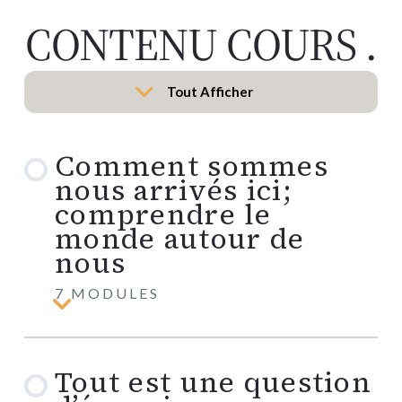
CONTENU COURS
.
Tout Afficher
Leçons
Comment sommes
nous arrivés ici;
comprendre le
monde autour de
nous
7 MODULES
Comment
sommes
nous
arrivés
Tout est une question
ici;
comprendre