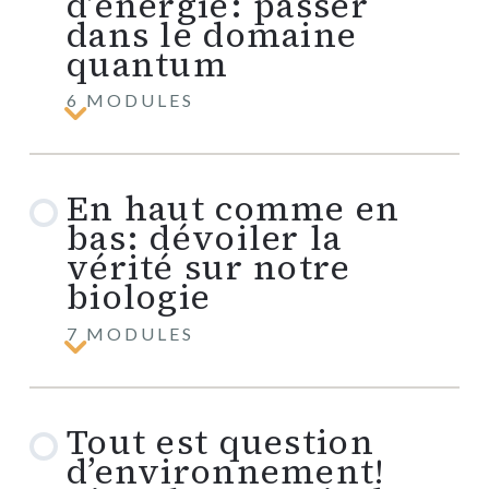
d’énergie: passer
le
monde
dans le domaine
autour
quantum
de
nous
6 MODULES
Tout
est
une
question
En haut comme en
d’énergie:
passer
bas: dévoiler la
dans
le
vérité sur notre
domaine
biologie
quantum
7 MODULES
En
haut
comme
en
Tout est question
bas:
dévoiler
d’environnement!
la
vérité