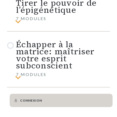
Tirer le pouvoir de
sur
l’épigénétique
notre
biologie
7 MODULES
Tout
est
question
d’environnement!
Échapper à la
Tirer
le
matrice: maîtriser
pouvoir
de
votre esprit
l’épigénétique
subconscient
7 MODULES
Échapper
à
la
matrice:
maîtriser
CONNEXION
votre
esprit
subconscient