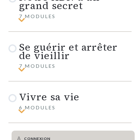
grand secret
7 MODULES
Notre
ADN
a
un
Se guérir et arrêter
grand
secret
de vieillir
7 MODULES
Se
guérir
et
arrêter
Vivre sa vie
de
vieillir
6 MODULES
Vivre
sa
vie
CONNEXION