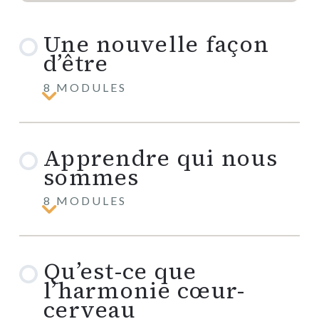
Une nouvelle façon
d’être
8 MODULES
Une
nouvelle
façon
d’être
Apprendre qui nous
sommes
8 MODULES
Apprendre
qui
nous
sommes
Qu’est-ce que
l’harmonie cœur-
cerveau