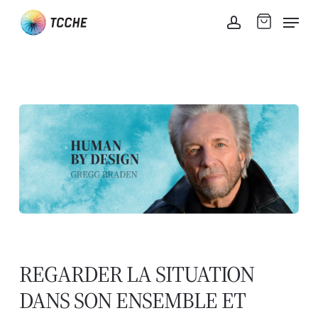
Skip
Men
to
account
main
content
REGARDER LA SITUATION
DANS SON ENSEMBLE ET