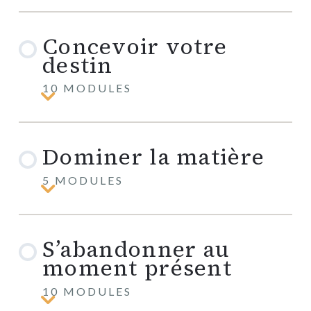
science
pour
changer
Concevoir votre
votre
esprit
destin
10 MODULES
Concevoir
votre
destin
Dominer la matière
5 MODULES
Dominer
la
matière
S’abandonner au
moment présent
10 MODULES
S’abandonner