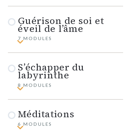
au
moment
présent
Guérison de soi et
éveil de l’âme
7 MODULES
Guérison
de
soi
et
S’échapper du
éveil
de
labyrinthe
l’âme
8 MODULES
S’échapper
du
labyrinthe
Méditations
6 MODULES
Méditations