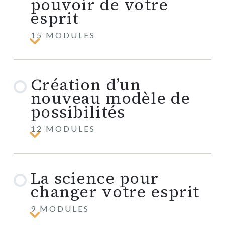
pouvoir de votre
esprit
15 MODULES
Comprendre
le
pouvoir
de
Création d’un
votre
esprit
nouveau modèle de
possibilités
12 MODULES
Création
d’un
nouveau
modèle
La science pour
de
possibilités
changer votre esprit
9 MODULES
La