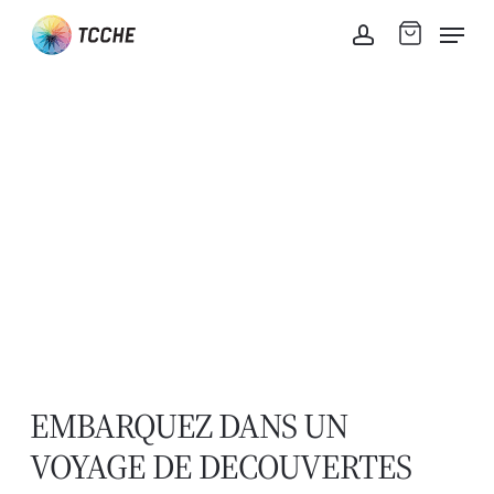
Skip
Men
to
account
main
content
EMBARQUEZ DANS UN
VOYAGE DE DECOUVERTES